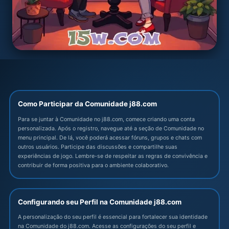
Como Participar da Comunidade j88.com
Para se juntar à Comunidade no j88.com, comece criando uma conta
personalizada. Após o registro, navegue até a seção de Comunidade no
menu principal. De lá, você poderá acessar fóruns, grupos e chats com
outros usuários. Participe das discussões e compartilhe suas
experiências de jogo. Lembre-se de respeitar as regras de convivência e
contribuir de forma positiva para o ambiente colaborativo.
Configurando seu Perfil na Comunidade j88.com
A personalização do seu perfil é essencial para fortalecer sua identidade
na Comunidade do j88.com. Acesse as configurações do seu perfil e