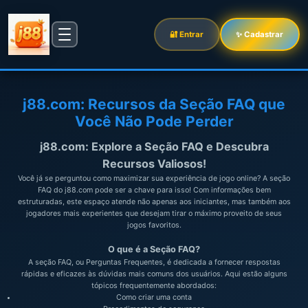
🔐 Entrar
✨ Cadastrar
j88.com: Recursos da Seção FAQ que
Você Não Pode Perder
j88.com: Explore a Seção FAQ e Descubra
Recursos Valiosos!
Você já se perguntou como maximizar sua experiência de jogo online? A seção
FAQ do j88.com pode ser a chave para isso! Com informações bem
estruturadas, este espaço atende não apenas aos iniciantes, mas também aos
jogadores mais experientes que desejam tirar o máximo proveito de seus
jogos favoritos.
O que é a Seção FAQ?
A seção FAQ, ou Perguntas Frequentes, é dedicada a fornecer respostas
rápidas e eficazes às dúvidas mais comuns dos usuários. Aqui estão alguns
tópicos frequentemente abordados:
Como criar uma conta