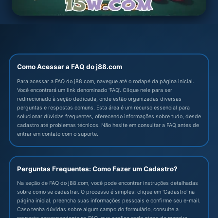
Como Acessar a FAQ do j88.com
Para acessar a FAQ do j88.com, navegue até o rodapé da página inicial.
Você encontrará um link denominado 'FAQ'. Clique nele para ser
redirecionado à seção dedicada, onde estão organizadas diversas
perguntas e respostas comuns. Esta área é um recurso essencial para
solucionar dúvidas frequentes, oferecendo informações sobre tudo, desde
cadastro até problemas técnicos. Não hesite em consultar a FAQ antes de
entrar em contato com o suporte.
Perguntas Frequentes: Como Fazer um Cadastro?
Na seção de FAQ do j88.com, você pode encontrar instruções detalhadas
sobre como se cadastrar. O processo é simples: clique em 'Cadastro' na
página inicial, preencha suas informações pessoais e confirme seu e-mail.
Caso tenha dúvidas sobre algum campo do formulário, consulte a