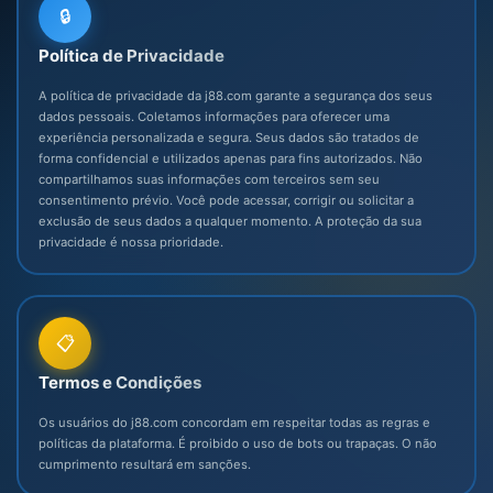
🔒
Política de Privacidade
A política de privacidade da j88.com garante a segurança dos seus
dados pessoais. Coletamos informações para oferecer uma
experiência personalizada e segura. Seus dados são tratados de
forma confidencial e utilizados apenas para fins autorizados. Não
compartilhamos suas informações com terceiros sem seu
consentimento prévio. Você pode acessar, corrigir ou solicitar a
exclusão de seus dados a qualquer momento. A proteção da sua
privacidade é nossa prioridade.
📋
Termos e Condições
Os usuários do j88.com concordam em respeitar todas as regras e
políticas da plataforma. É proibido o uso de bots ou trapaças. O não
cumprimento resultará em sanções.