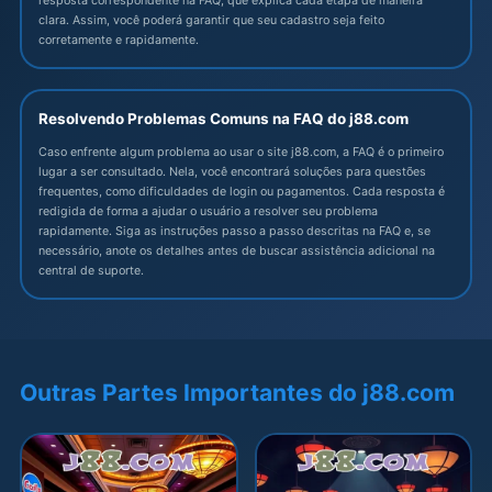
resposta correspondente na FAQ, que explica cada etapa de maneira
clara. Assim, você poderá garantir que seu cadastro seja feito
corretamente e rapidamente.
Resolvendo Problemas Comuns na FAQ do j88.com
Caso enfrente algum problema ao usar o site j88.com, a FAQ é o primeiro
lugar a ser consultado. Nela, você encontrará soluções para questões
frequentes, como dificuldades de login ou pagamentos. Cada resposta é
redigida de forma a ajudar o usuário a resolver seu problema
rapidamente. Siga as instruções passo a passo descritas na FAQ e, se
necessário, anote os detalhes antes de buscar assistência adicional na
central de suporte.
Outras Partes Importantes do j88.com