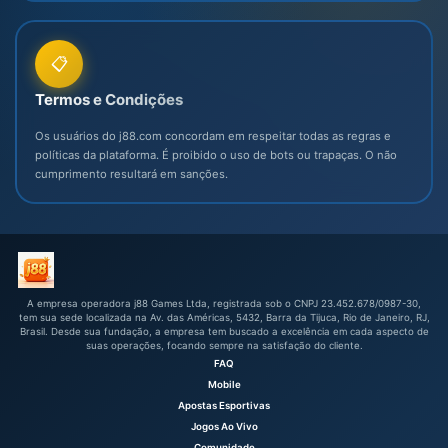
📋
Termos e Condições
Os usuários do j88.com concordam em respeitar todas as regras e
políticas da plataforma. É proibido o uso de bots ou trapaças. O não
cumprimento resultará em sanções.
A empresa operadora j88 Games Ltda, registrada sob o CNPJ 23.452.678/0987-30,
tem sua sede localizada na Av. das Américas, 5432, Barra da Tijuca, Rio de Janeiro, RJ,
Brasil. Desde sua fundação, a empresa tem buscado a excelência em cada aspecto de
suas operações, focando sempre na satisfação do cliente.
FAQ
Mobile
Apostas Esportivas
Jogos Ao Vivo
Comunidade