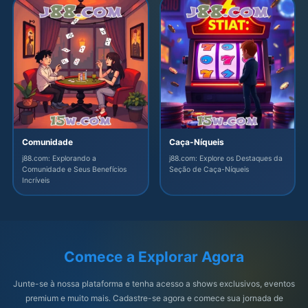
Comunidade
Caça-Níqueis
j88.com: Explorando a
j88.com: Explore os Destaques da
Comunidade e Seus Benefícios
Seção de Caça-Níqueis
Incríveis
Comece a Explorar Agora
Junte-se à nossa plataforma e tenha acesso a shows exclusivos, eventos
premium e muito mais. Cadastre-se agora e comece sua jornada de