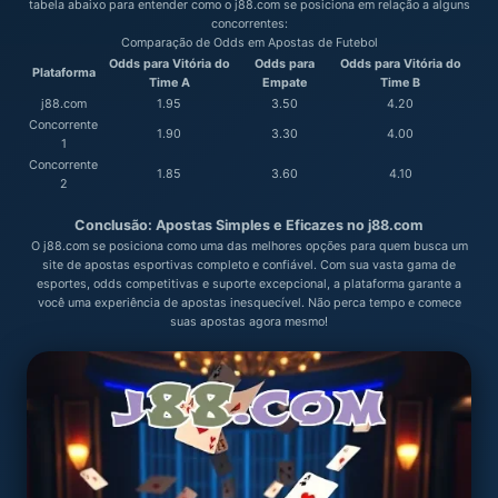
tabela abaixo para entender como o j88.com se posiciona em relação a alguns
concorrentes:
Comparação de Odds em Apostas de Futebol
Odds para Vitória do
Odds para
Odds para Vitória do
Plataforma
Time A
Empate
Time B
j88.com
1.95
3.50
4.20
Concorrente
1.90
3.30
4.00
1
Concorrente
1.85
3.60
4.10
2
Conclusão: Apostas Simples e Eficazes no j88.com
O j88.com se posiciona como uma das melhores opções para quem busca um
site de apostas esportivas completo e confiável. Com sua vasta gama de
esportes, odds competitivas e suporte excepcional, a plataforma garante a
você uma experiência de apostas inesquecível. Não perca tempo e comece
suas apostas agora mesmo!