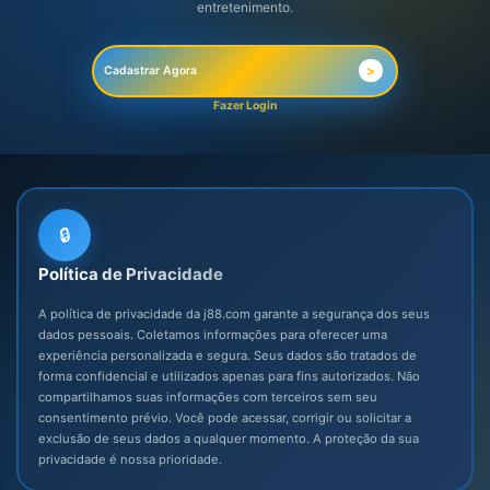
entretenimento.
>
Cadastrar Agora
Fazer Login
🔒
Política de Privacidade
A política de privacidade da j88.com garante a segurança dos seus
dados pessoais. Coletamos informações para oferecer uma
experiência personalizada e segura. Seus dados são tratados de
forma confidencial e utilizados apenas para fins autorizados. Não
compartilhamos suas informações com terceiros sem seu
consentimento prévio. Você pode acessar, corrigir ou solicitar a
exclusão de seus dados a qualquer momento. A proteção da sua
privacidade é nossa prioridade.