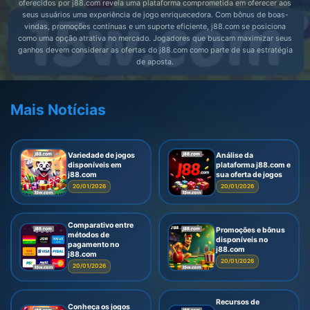
oferecidos por j88.com revela uma plataforma comprometida em oferecer aos
seus usuários uma experiência de jogo enriquecedora. Com bônus de boas-
vindas, promoções contínuas e um suporte eficiente, j88.com se posiciona
como uma opção atrativa no mercado. Jogadores que buscam maximizar seus
ganhos devem considerar as ofertas do j88.com como parte de sua estratégia
de aposta.
Mais Notícias
Variedade de jogos
Análise da
disponíveis em
plataforma j88.com e
j88.com
sua oferta de jogos
20/01/2026
20/01/2026
Comparativo entre
Promoções e bônus
métodos de
disponíveis no
pagamento no
j88.com
j88.com
20/01/2026
20/01/2026
Recursos de
Conheça os jogos